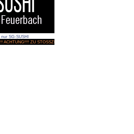
rt nur SG-SUSHI
CHTUNG!!!! ZU STOSSZEITEN & Wochenenden KANN ES ZU LIEFER