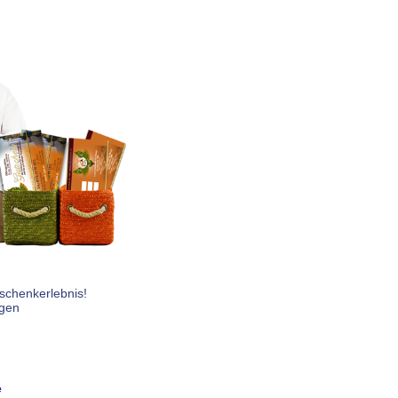
chenkerlebnis!
gen
e