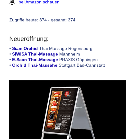
bei Amazon schauen
Zugriffe heute: 374 - gesamt: 374.
Neueröffnung:
•
Siam Orchid
Thai Massage Regensburg
•
SIWISA Thai-Massage
Mannheim
•
E-Saan Thai-Massage
PRAXIS Göppingen
•
Orchid Thai-Massahe
Stuttgart Bad-Cannstatt